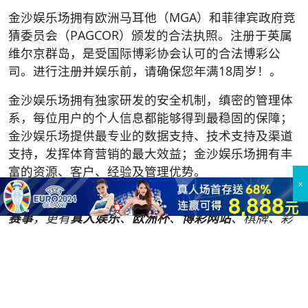
金沙娱乐场拥有欧洲马耳他（MGA）和菲律宾政府竞
猜委员会（PAGCOR）颁发的合法执照。注册于英属
维尔京群岛，是受国际博彩协会认可的合法博彩公
司。进行注册并娱乐前，请确保您年满18周岁！。
金沙娱乐场拥有独家研发的安全机制，缜密的管理体
系，每位用户的个人信息都能够得到最稳固的保障；
金沙娱乐场提供最专业的数据支持、技术支持及渠道
支持，发挥体育营销的最大效益；金沙娱乐场拥有丰
富的资源、客户、经验及管理优势。
欧洲杯
（
euro-2024
）每天为您提供近千场精彩
体育
赛事
，更有
真人娱乐
、
欧洲杯
、
博彩网站
、棋牌、彩
票、电竞、
足球博彩
、
足球比分
、
足球投注
、
世界
各
地赛事，更有动画直播、视频直播等。。。！