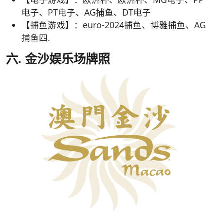
电子、PT电子、AG捕鱼、DT电子
【捕鱼游戏】：euro-2024捕鱼、博雅捕鱼、AG
捕鱼四.
六. 金沙娱乐场牌照