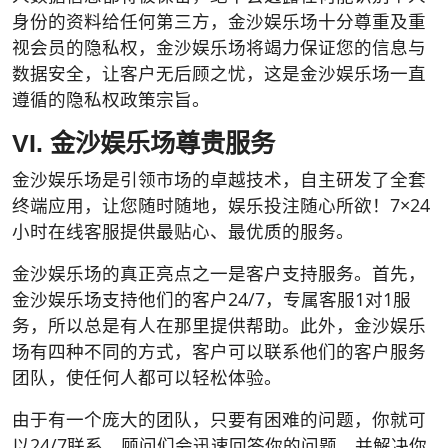
身份的资料给任何第三方，金沙娱乐场十分尊重及重
视会员的隐私权，金沙娱乐场将竭力保证您的信息与
数据安全，让客户无后顾之忧，这是金沙娱乐场一直
遵循的隐私权政策宗旨。
VI. 金沙娱乐场尊贵服务
金沙娱乐场是引领市场的卓越技术，自主研发了全套
终端应用，让您随时随地，娱乐投注随心所欲！7×24
小时在线客服提供最贴心、最优质的服务。
金沙娱乐场的真正亮点之一是客户支持服务。首先，
金沙娱乐场支持他们的客户24/7，专属客服1对1服
务，所以总是有人在那里提供帮助。此外，金沙娱乐
场有四种不同的方式，客户可以联系他们的客户服务
团队，使任何人都可以轻松体验。
由于有一个庞大的团队，只要有困难的问题，你就可
以24/7联系。顾问们会迅速回答你的问题，并解决你