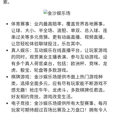
索。
体育赛事：业内最高赔率，覆盖世界各地赛事，
让球、大小、半全场、波胆、单双、总入球、连
串过关等多元竞猜。更有动画直播、视频直播，
让您轻松体验聊球投注，乐在其中。
真人娱乐：互动娱乐在线直播平台，让玩家游戏
的同时，观赏美女主播表演、参与互动游戏。设
有多个真人荷官桌台，包括：欧洲杯、竞咪、龙
虎、骰宝、轮盘等多款游戏。
棋牌游戏：金沙娱乐场提供市面上热门游戏种
类，选择全面多元，应有尽有玩家能不断游戏不
感无趣！抢庄牛牛、龙虎斗，多款棋牌任君选，
好友相约竞技，游戏改变生活。
电子竞技：金沙娱乐场提供所有大型赛事，每月
玩家可期待超过百场比赛及上万盘口！拥有令人