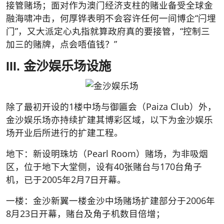
接管赌场；面对作为澳门经济支柱的赌业备受全球金
融海啸冲击，何厚铧表明不会容许任何一间博企“闩埋
门”，又大派定心丸指就算政府真的要接管，“控制三
加三的赌牌，点会唔值钱？”
III. 金沙娱乐场设施
除了最初开设的1楼中场与御匾会（Paiza Club）外，
金沙娱乐场亦持续扩建其博彩区域，以下为金沙娱乐
场开业后所进行的扩建工程。
地下：新设明珠坊（Pearl Room）赌场，为非吸烟
区，位于地下大堂侧，设有40张赌台与170台角子
机，已于2005年2月7日开幕。
一楼：金沙新翼一楼金沙中场赌场扩建部分于2006年
8月23日开幕，赌台及角子机数目倍增；