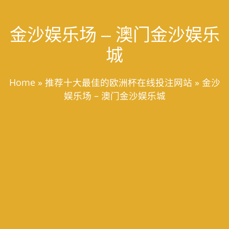
金沙娱乐场 – 澳门金沙娱乐
城
Home
»
推荐十大最佳的欧洲杯在线投注网站
»
金沙
娱乐场 – 澳门金沙娱乐城