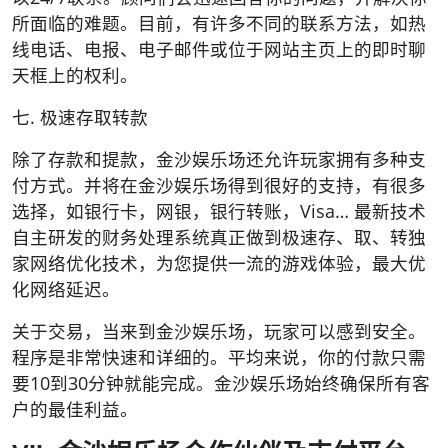
所面临的难题。目前，有许多不同的联系方法，如热
线电话、电报、电子邮件或位于网站主页上的即时聊
天框上的权利。
七. 极速存取转款
除了存款和提款，金沙娱乐场还允许玩家拥有多种支
付方式。并将在金沙娱乐场得到很好的支持，有很多
选择，如银行卡，网银，银行转账，Visa… 最新技术
自主研发的财务处理系统真正做到极速存、取、转独
家网络优化技术，为您提供一流的游戏体验，最大优
化网络延迟。
关于交易，当来到金沙娱乐场，玩家可以感到安全。
程序是非常快速和详细的。平均来说，你的付款只需
要10到30分钟就能完成。金沙娱乐场始终确保所有客
户的最佳利益。