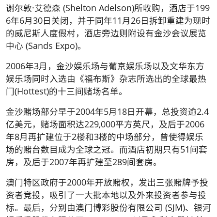
谢尔敦·艾德森 (Shelton Adelson)所收购，酒店于199
6年6月30日关闭，并于同年11月26日拆卸重建为现时
的威尼斯人度假村，酒店旁边则附设有金沙会议展览
中心 (Sands Expo)。
2006年3月，金沙娱乐场与葡京娱乐场以及文华东方
娱乐场同时入选由《福布斯》杂志所选出的全球最热
门(Hottest)的十三间赌场名单。
金沙赌场部分早于2004年5月18日开幕，总投资逾2.4
亿美元，赌场面积达229,000平方英尺，及后于2006
年8月再扩建位于2楼和3楼的中场部分，曾使得娱乐
场的赌台数目成为全球之冠。而酒店初期只有51间套
房，及后于2007年再扩建至289间套房。
澳门特区政府于2000年开放赌权，发出三张赌牌予投
资者竞投，吸引了一大批本地以及外来投资者参与投
标。最后，分别由澳门博彩股份有限公司 (SJM)、银河